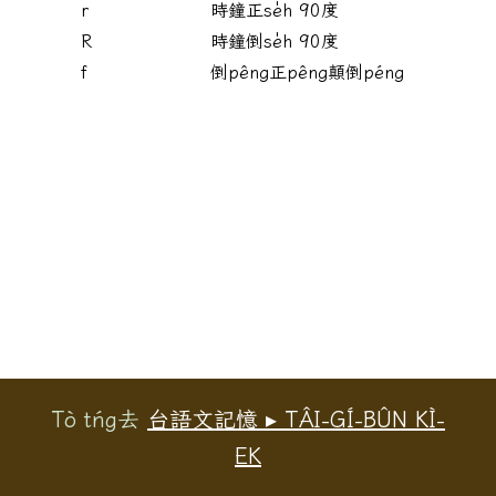
r
時鐘正se̍h 90度
R
時鐘倒se̍h 90度
f
倒pêng正pêng顛倒péng
Tò tńg去
台語文記憶 ▸ TÂI-GÍ-BÛN KÌ-
EK