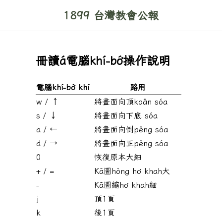
1899 台灣教會公報
冊讀á電腦khí-bó͘操作說明
電腦khí-bó͘ khí
路用
w / ↑
將畫面向頂koân sóa
s / ↓
將畫面向下底 sóa
a / ←
將畫面向倒pêng sóa
d / →
將畫面向正pêng sóa
0
恢復原本大細
+ / =
Kā圖hòng ho͘ khah大
-
Kā圖縮ho͘ khah細
j
頂1頁
k
後1頁