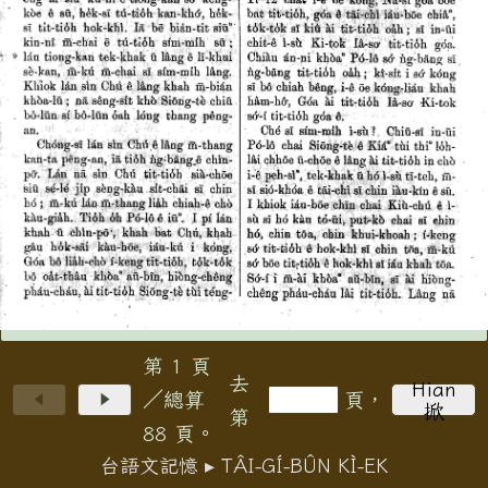
第 1 頁
去
Hian
／總算
頁，
掀
第
88 頁。
台語文記憶 ▸ TÂI-GÍ-BÛN KÌ-EK