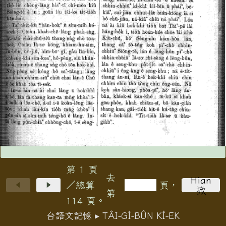
第 1 頁
去
Hian
／總算
頁，
掀
第
114 頁。
台語文記憶 ▸ TÂI-GÍ-BÛN KÌ-EK