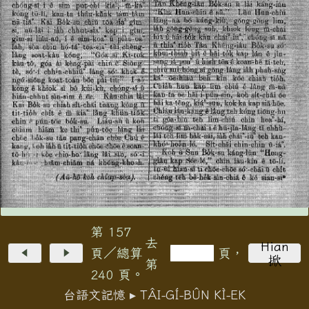
第 157
去
Hian
頁／總算
頁，
掀
第
240 頁。
台語文記憶 ▸ TÂI-GÍ-BÛN KÌ-EK