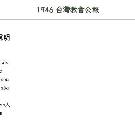
1946 台灣教會公報
作說明
sóa
a
sóa
sóa
hah大
細