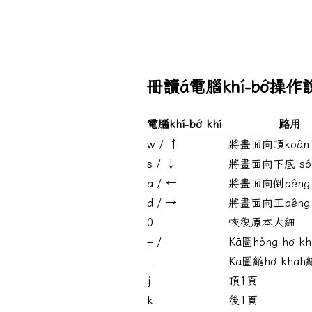
冊讀á電腦khí-bó͘操
電腦khí-bó͘ khí
路用
w / ↑
將畫面向頂koân 
s / ↓
將畫面向下底 só
a / ←
將畫面向倒pêng 
d / →
將畫面向正pêng 
0
恢復原本大細
+ / =
Kā圖hòng ho͘ k
-
Kā圖縮ho͘ khah
j
頂1頁
k
後1頁